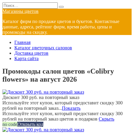
Перейти
Search
к
for:
Магазины цветов
содержанию
Каталог фирм по продаже цветов и букетов. Контактные
данные, адреса, рейтинг фирм, время работы, цены и
промокоды на скидку.
Главная
Каталог цветочных салонов
Доставка цветов
Карта сайта
Промокоды салон цветов «Colibry
flowers» на август 2026
Дисконт 300 руб. на повторный заказ
Используйте этот купон, который предоставит скидку 300
рублей на повторный заказ...
Показать
Используйте этот купон, который предоставит скидку 300
рублей на повторный заказ цветов и подарков
Скрыть
no code
Открыть код