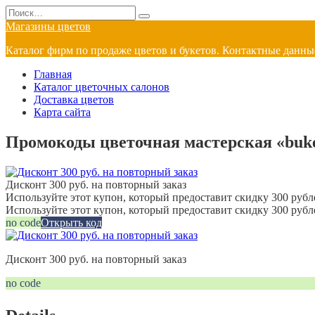
Перейти
Search
к
for:
Магазины цветов
содержанию
Каталог фирм по продаже цветов и букетов. Контактные данные
Главная
Каталог цветочных салонов
Доставка цветов
Карта сайта
Промокоды цветочная мастерская «buket
Дисконт 300 руб. на повторный заказ
Используйте этот купон, который предоставит скидку 300 рубле
Используйте этот купон, который предоставит скидку 300 рубл
no code
Открыть код
Дисконт 300 руб. на повторный заказ
no code