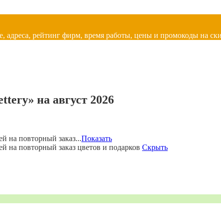
, адреса, рейтинг фирм, время работы, цены и промокоды на ски
tery» на август 2026
й на повторный заказ...
Показать
ей на повторный заказ цветов и подарков
Скрыть