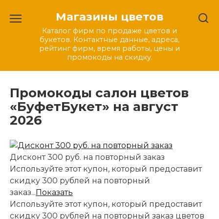
Перейти
Магазины цветов
к
содержанию
Каталог фирм по продаже цветов и
букетов. Контактные данные, адреса,
рейтинг фирм, время работы, цены и
промокоды на скидку.
Промокоды салон цветов
«БуфетБукет» на август
2026
Дисконт 300 руб. на повторный заказ
Используйте этот купон, который предоставит
скидку 300 рублей на повторный
заказ...
Показать
Используйте этот купон, который предоставит
скидку 300 рублей на повторный заказ цветов