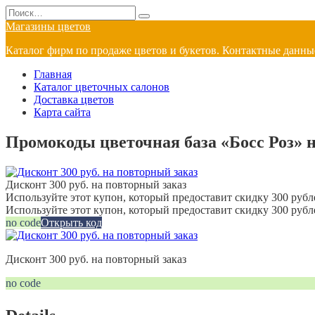
Перейти
Search
к
for:
Магазины цветов
содержанию
Каталог фирм по продаже цветов и букетов. Контактные данные
Главная
Каталог цветочных салонов
Доставка цветов
Карта сайта
Промокоды цветочная база «Босс Роз» н
Дисконт 300 руб. на повторный заказ
Используйте этот купон, который предоставит скидку 300 рубле
Используйте этот купон, который предоставит скидку 300 рубл
no code
Открыть код
Дисконт 300 руб. на повторный заказ
no code