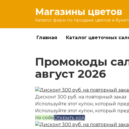
Перейти
Магазины цветов
к
содержанию
Каталог фирм по продаже цветов и букет
Главная
Каталог цветочных сал
Промокоды сал
август 2026
Дисконт 300 руб. на повторный заказ
Используйте этот купон, который пред
Используйте этот купон, который пре
no code
Открыть код