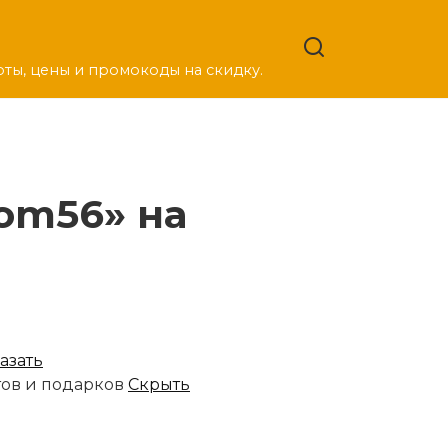
оты, цены и промокоды на скидку.
om56» на
азать
тов и подарков
Скрыть