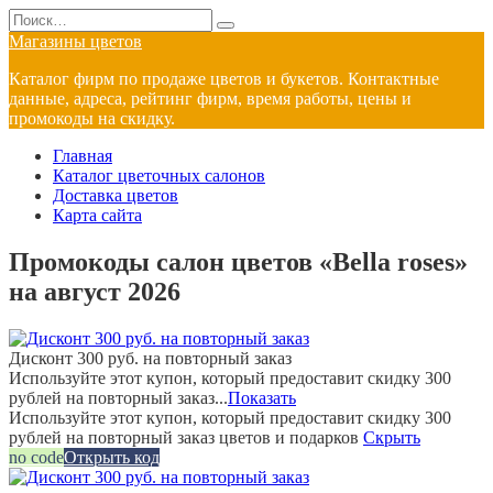
Перейти
Search
к
for:
Магазины цветов
содержанию
Каталог фирм по продаже цветов и букетов. Контактные
данные, адреса, рейтинг фирм, время работы, цены и
промокоды на скидку.
Главная
Каталог цветочных салонов
Доставка цветов
Карта сайта
Промокоды салон цветов «Bella roses»
на август 2026
Дисконт 300 руб. на повторный заказ
Используйте этот купон, который предоставит скидку 300
рублей на повторный заказ...
Показать
Используйте этот купон, который предоставит скидку 300
рублей на повторный заказ цветов и подарков
Скрыть
no code
Открыть код