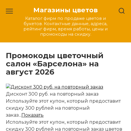
Перейти
Магазины цветов
к
содержанию
Каталог фирм по продаже цветов и
букетов. Контактные данные, адреса,
рейтинг фирм, время работы, цены и
промокоды на скидку.
Промокоды цветочный
салон «Барселона» на
август 2026
Дисконт 300 руб. на повторный заказ
Используйте этот купон, который предоставит
скидку 300 рублей на повторный
заказ...
Показать
Используйте этот купон, который предоставит
скидку 300 рублей на повторный заказ цветов