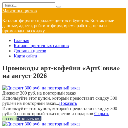
Перейти
Search
к
for:
Магазины цветов
содержанию
Каталог фирм по продаже цветов и букетов. Контактные
данные, адреса, рейтинг фирм, время работы, цены и
промокоды на скидку.
Главная
Каталог цветочных салонов
Доставка цветов
Карта сайта
Промокоды арт-кофейня «АртСовва»
на август 2026
Дисконт 300 руб. на повторный заказ
Используйте этот купон, который предоставит скидку 300
рублей на повторный заказ...
Показать
Используйте этот купон, который предоставит скидку 300
рублей на повторный заказ цветов и подарков
Скрыть
no code
Открыть код