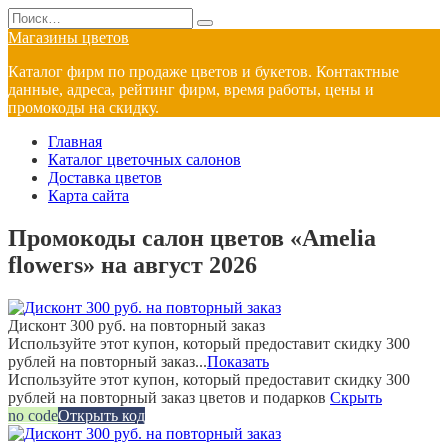
Перейти
Search
к
for:
Магазины цветов
содержанию
Каталог фирм по продаже цветов и букетов. Контактные
данные, адреса, рейтинг фирм, время работы, цены и
промокоды на скидку.
Главная
Каталог цветочных салонов
Доставка цветов
Карта сайта
Промокоды салон цветов «Amelia
flowers» на август 2026
Дисконт 300 руб. на повторный заказ
Используйте этот купон, который предоставит скидку 300
рублей на повторный заказ...
Показать
Используйте этот купон, который предоставит скидку 300
рублей на повторный заказ цветов и подарков
Скрыть
no code
Открыть код