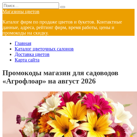
Перейти
Search
к
for:
Магазины цветов
содержанию
Каталог фирм по продаже цветов и букетов. Контактные
данные, адреса, рейтинг фирм, время работы, цены и
промокоды на скидку.
Главная
Каталог цветочных салонов
Доставка цветов
Карта сайта
Промокоды магазин для садоводов
«Агрофлоар» на август 2026